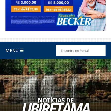
MENU ☰
NOTÍCIAS DE
UBIRETAMA