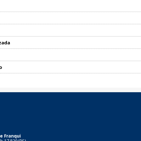
zada
o
e Franqui
Tb 17.820/RS)