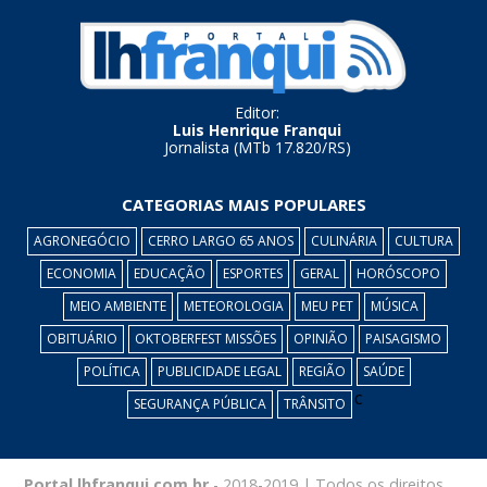
Editor:
Luis Henrique Franqui
Jornalista (MTb 17.820/RS)
CATEGORIAS MAIS POPULARES
AGRONEGÓCIO
CERRO LARGO 65 ANOS
CULINÁRIA
CULTURA
ECONOMIA
EDUCAÇÃO
ESPORTES
GERAL
HORÓSCOPO
MEIO AMBIENTE
METEOROLOGIA
MEU PET
MÚSICA
OBITUÁRIO
OKTOBERFEST MISSÕES
OPINIÃO
PAISAGISMO
POLÍTICA
PUBLICIDADE LEGAL
REGIÃO
SAÚDE
c
SEGURANÇA PÚBLICA
TRÂNSITO
Portal lhfranqui.com.br
- 2018-2019 | Todos os direitos