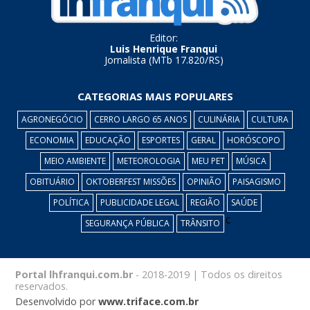
Editor:
Luis Henrique Franqui
Jornalista (MTb 17.820/RS)
CATEGORIAS MAIS POPULARES
AGRONEGÓCIO
CERRO LARGO 65 ANOS
CULINÁRIA
CULTURA
ECONOMIA
EDUCAÇÃO
ESPORTES
GERAL
HORÓSCOPO
MEIO AMBIENTE
METEOROLOGIA
MEU PET
MÚSICA
OBITUÁRIO
OKTOBERFEST MISSÕES
OPINIÃO
PAISAGISMO
POLÍTICA
PUBLICIDADE LEGAL
REGIÃO
SAÚDE
c
SEGURANÇA PÚBLICA
TRÂNSITO
Portal lhfranqui.com.br
- 2018-2019 | Todos os direitos
reservados.
Desenvolvido por
www.triface.com.br