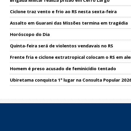
Brigada Militar realiza prisão em Cerro Largo
Ciclone traz vento e frio ao RS nesta sexta-feira
Assalto em Guarani das Missões termina em tragédia
Horóscopo do Dia
Quinta-feira será de violentos vendavais no RS
Frente fria e ciclone extratropical colocam o RS em ale
Homem é preso acusado de feminicídio tentado
Ubiretama conquista 1º lugar na Consulta Popular 202