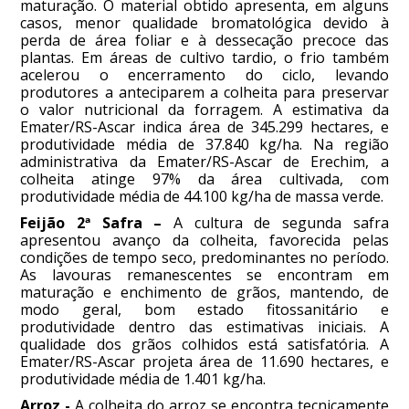
maturação. O material obtido apresenta, em alguns
casos, menor qualidade bromatológica devido à
perda de área foliar e à dessecação precoce das
plantas. Em áreas de cultivo tardio, o frio também
acelerou o encerramento do ciclo, levando
produtores a anteciparem a colheita para preservar
o valor nutricional da forragem. A estimativa da
Emater/RS-Ascar indica área de 345.299 hectares, e
produtividade média de 37.840 kg/ha. Na região
administrativa da Emater/RS-Ascar de Erechim, a
colheita atinge 97% da área cultivada, com
produtividade média de 44.100 kg/ha de massa verde.
Feijão 2ª Safra –
A cultura de segunda safra
apresentou avanço da colheita, favorecida pelas
condições de tempo seco, predominantes no período.
As lavouras remanescentes se encontram em
maturação e enchimento de grãos, mantendo, de
modo geral, bom estado fitossanitário e
produtividade dentro das estimativas iniciais. A
qualidade dos grãos colhidos está satisfatória. A
Emater/RS-Ascar projeta área de 11.690 hectares, e
produtividade média de 1.401 kg/ha.
Arroz -
A colheita do arroz se encontra tecnicamente