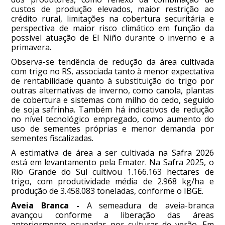
custos de produção elevados, maior restrição ao
crédito rural, limitações na cobertura securitária e
perspectiva de maior risco climático em função da
possível atuação de El Niño durante o inverno e a
primavera.
Observa-se tendência de redução da área cultivada
com trigo no RS, associada tanto à menor expectativa
de rentabilidade quanto à substituição do trigo por
outras alternativas de inverno, como canola, plantas
de cobertura e sistemas com milho do cedo, seguido
de soja safrinha. Também há indicativos de redução
no nível tecnológico empregado, como aumento do
uso de sementes próprias e menor demanda por
sementes fiscalizadas.
A estimativa de área a ser cultivada na Safra 2026
está em levantamento pela Emater. Na Safra 2025, o
Rio Grande do Sul cultivou 1.166.163 hectares de
trigo, com produtividade média de 2.968 kg/ha e
produção de 3.458.083 toneladas, conforme o IBGE.
Aveia Branca -
A semeadura de aveia-branca
avançou conforme a liberação das áreas
anteriormente ocupadas por culturas de verão. Em