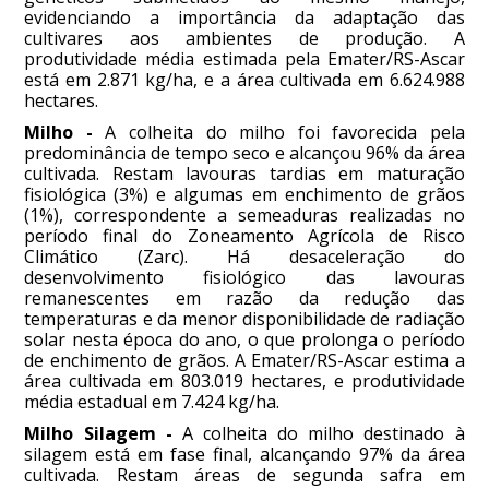
evidenciando a importância da adaptação das
cultivares aos ambientes de produção. A
produtividade média estimada pela Emater/RS-Ascar
está em 2.871 kg/ha, e a área cultivada em 6.624.988
hectares.
Milho -
A colheita do milho foi favorecida pela
predominância de tempo seco e alcançou 96% da área
cultivada. Restam lavouras tardias em maturação
fisiológica (3%) e algumas em enchimento de grãos
(1%), correspondente a semeaduras realizadas no
período final do Zoneamento Agrícola de Risco
Climático (Zarc). Há desaceleração do
desenvolvimento fisiológico das lavouras
remanescentes em razão da redução das
temperaturas e da menor disponibilidade de radiação
solar nesta época do ano, o que prolonga o período
de enchimento de grãos. A Emater/RS-Ascar estima a
área cultivada em 803.019 hectares, e produtividade
média estadual em 7.424 kg/ha.
Milho Silagem -
A colheita do milho destinado à
silagem está em fase final, alcançando 97% da área
cultivada. Restam áreas de segunda safra em