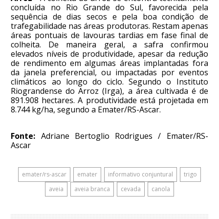
concluída no Rio Grande do Sul, favorecida pela
sequência de dias secos e pela boa condição de
trafegabilidade nas áreas produtoras. Restam apenas
áreas pontuais de lavouras tardias em fase final de
colheita. De maneira geral, a safra confirmou
elevados níveis de produtividade, apesar da redução
de rendimento em algumas áreas implantadas fora
da janela preferencial, ou impactadas por eventos
climáticos ao longo do ciclo. Segundo o Instituto
Riograndense do Arroz (Irga), a área cultivada é de
891.908 hectares. A produtividade está projetada em
8.744 kg/ha, segundo a Emater/RS-Ascar.
Fonte:
Adriane Bertoglio Rodrigues / Emater/RS-
Ascar
emater/rs-ascar
emater
informativo conjuntural
trigo
aveia
aveia branca
cevada
canola