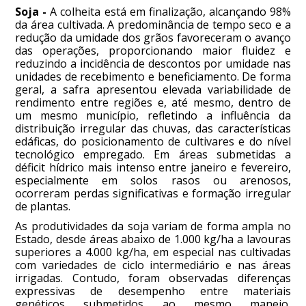
Soja -
A colheita está em finalização, alcançando 98%
da área cultivada. A predominância de tempo seco e a
redução da umidade dos grãos favoreceram o avanço
das operações, proporcionando maior fluidez e
reduzindo a incidência de descontos por umidade nas
unidades de recebimento e beneficiamento. De forma
geral, a safra apresentou elevada variabilidade de
rendimento entre regiões e, até mesmo, dentro de
um mesmo município, refletindo a influência da
distribuição irregular das chuvas, das características
edáficas, do posicionamento de cultivares e do nível
tecnológico empregado. Em áreas submetidas a
déficit hídrico mais intenso entre janeiro e fevereiro,
especialmente em solos rasos ou arenosos,
ocorreram perdas significativas e formação irregular
de plantas.
As produtividades da soja variam de forma ampla no
Estado, desde áreas abaixo de 1.000 kg/ha a lavouras
superiores a 4.000 kg/ha, em especial nas cultivadas
com variedades de ciclo intermediário e nas áreas
irrigadas. Contudo, foram observadas diferenças
expressivas de desempenho entre materiais
genéticos submetidos ao mesmo manejo,