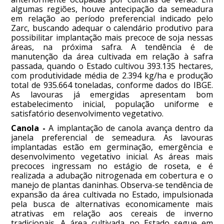
algumas regiões, houve antecipação da semeadura
em relação ao período preferencial indicado pelo
Zarc, buscando adequar o calendário produtivo para
possibilitar implantação mais precoce de soja nessas
áreas, na próxima safra. A tendência é de
manutenção da área cultivada em relação à safra
passada, quando o Estado cultivou 393.135 hectares,
com produtividade média de 2.394 kg/ha e produção
total de 935.664 toneladas, conforme dados do IBGE.
As lavouras já emergidas apresentam bom
estabelecimento inicial, população uniforme e
satisfatório desenvolvimento vegetativo.
Canola -
A implantação de canola avança dentro da
janela preferencial de semeadura. As lavouras
implantadas estão em germinação, emergência e
desenvolvimento vegetativo inicial. As áreas mais
precoces ingressam no estágio de roseta, e é
realizada a adubação nitrogenada em cobertura e o
manejo de plantas daninhas. Observa-se tendência de
expansão da área cultivada no Estado, impulsionada
pela busca de alternativas economicamente mais
atrativas em relação aos cereais de inverno
tradicionais. A área cultivada no Estado segue em