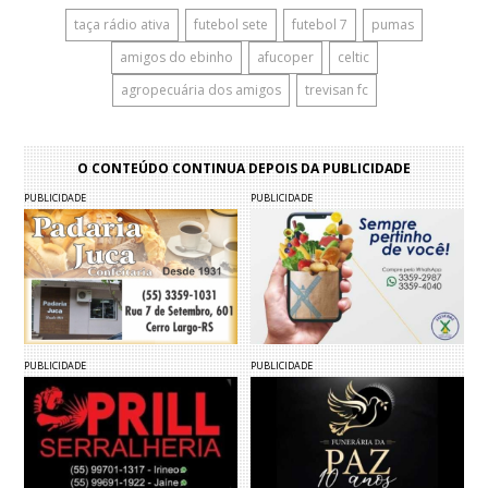
taça rádio ativa
futebol sete
futebol 7
pumas
amigos do ebinho
afucoper
celtic
agropecuária dos amigos
trevisan fc
O CONTEÚDO CONTINUA DEPOIS DA PUBLICIDADE
PUBLICIDADE
PUBLICIDADE
PUBLICIDADE
PUBLICIDADE