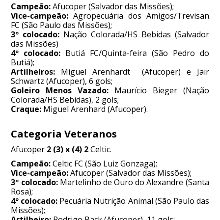
Campeão:
Afucoper (Salvador das Missões);
Vice-campeão:
Agropecuária dos Amigos/Trevisan
FC (São Paulo das Missões);
3º colocado:
Nação Colorada/HS Bebidas (Salvador
das Missões)
4º colocado:
Butiá FC/Quinta-feira (São Pedro do
Butiá);
Artilheiros:
Miguel Arenhardt (Afucoper) e Jair
Schwartz (Afucoper), 6 gols;
Goleiro Menos Vazado:
Maurício Bieger (Nação
Colorada/HS Bebidas), 2 gols;
Craque:
Miguel Arenhard (Afucoper).
Categoria Veteranos
Afucoper
2 (3) x (4) 2
Celtic.
Campeão:
Celtic FC (São Luiz Gonzaga);
Vice-campeão:
Afucoper (Salvador das Missões);
3º colocado:
Martelinho de Ouro do Alexandre (Santa
Rosa);
4º colocado:
Pecuária Nutrição Animal (São Paulo das
Missões);
Artilheiro:
Rodrigo Back (Afucoper), 11 gols;