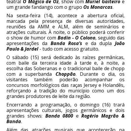
teatral
O Mágico de Oz
, show com
Muriel Gaiteiro
e
um grande fandango com o grupo
Os Monarcas
.
Na sexta-feira (14), acontece a abertura oficial,
marcada pela presença de diversas autoridades,
reuniões da AMM e ALM, além de seminários e
atrações culturais. À noite, o público poderá conferir
o show de humor com
Badin - O Colono
, seguido das
apresentações da
Banda Rosa’s
e da dupla
João
Paulo & Jardel
- tudo com acesso gratuito.
O sábado (15) será dedicado às raízes germânicas,
com baile da terceira idade à tarde e, à noite, a
escolha das Soberanas e o tradicional baile de chopp
com a superbanda
Choppão
. Durante o dia, os
visitantes também poderão acompanhar os
concursos morfológicos das raças Jersey e Holandês,
reforçando a tradição do município como um dos
grandes produtores de leite da região.
Encerrando a programação, o domingo (16) trará
apresentações culturais, jogos germânicos e dois
grandes shows:
Banda 0800
e
Rogério Magrão &
Banda
.
Além das atrações musicais que acontecerão na