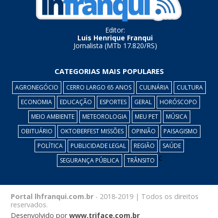
Editor:
Luis Henrique Franqui
Jornalista (MTb 17.820/RS)
CATEGORIAS MAIS POPULARES
AGRONEGÓCIO
CERRO LARGO 65 ANOS
CULINÁRIA
CULTURA
ECONOMIA
EDUCAÇÃO
ESPORTES
GERAL
HORÓSCOPO
MEIO AMBIENTE
METEOROLOGIA
MEU PET
MÚSICA
OBITUÁRIO
OKTOBERFEST MISSÕES
OPINIÃO
PAISAGISMO
POLÍTICA
PUBLICIDADE LEGAL
REGIÃO
SAÚDE
c
SEGURANÇA PÚBLICA
TRÂNSITO
Portal lhfranqui.com.br
- 2018-2019 | Todos os direitos
reservados.
Desenvolvido por
www.triface.com.br