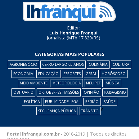
Editor:
Luis Henrique Franqui
Jornalista (MTb 17.820/RS)
CATEGORIAS MAIS POPULARES
AGRONEGÓCIO
CERRO LARGO 65 ANOS
CULINÁRIA
CULTURA
ECONOMIA
EDUCAÇÃO
ESPORTES
GERAL
HORÓSCOPO
MEIO AMBIENTE
METEOROLOGIA
MEU PET
MÚSICA
OBITUÁRIO
OKTOBERFEST MISSÕES
OPINIÃO
PAISAGISMO
POLÍTICA
PUBLICIDADE LEGAL
REGIÃO
SAÚDE
c
SEGURANÇA PÚBLICA
TRÂNSITO
Portal lhfranqui.com.br
- 2018-2019 | Todos os direitos