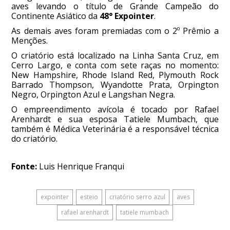
aves levando o título de Grande Campeão do
Continente Asiático da
48° Expointer
.
As demais aves foram premiadas com o 2º Prêmio a
Menções.
O criatório está localizado na Linha Santa Cruz, em
Cerro Largo, e conta com sete raças no momento:
New Hampshire, Rhode Island Red, Plymouth Rock
Barrado Thompson, Wyandotte Prata, Orpington
Negro, Orpington Azul e Langshan Negra.
O empreendimento avícola é tocado por Rafael
Arenhardt e sua esposa Tatiele Mumbach, que
também é Médica Veterinária é a responsável técnica
do criatório.
Fonte:
Luis Henrique Franqui
expointer
esteio
criatório serro azul
aves
rafael arenhardt
tatiele mumbach