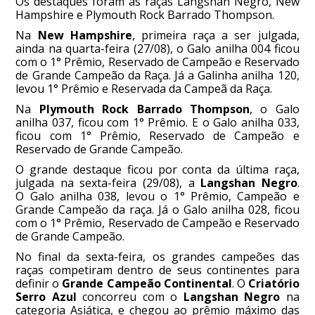
Os destaques foram as raças Langshan Negro, New
Hampshire e Plymouth Rock Barrado Thompson.
Na
New Hampshire
, primeira raça a ser julgada,
ainda na quarta-feira (27/08), o Galo anilha 004 ficou
com o 1° Prêmio, Reservado de Campeão e Reservado
de Grande Campeão da Raça. Já a Galinha anilha 120,
levou 1° Prêmio e Reservada da Campeã da Raça.
Na
Plymouth Rock Barrado Thompson
, o Galo
anilha 037, ficou com 1° Prêmio. E o Galo anilha 033,
ficou com 1° Prêmio, Reservado de Campeão e
Reservado de Grande Campeão.
O grande destaque ficou por conta da última raça,
julgada na sexta-feira (29/08), a
Langshan Negro
.
O Galo anilha 038, levou o 1° Prêmio, Campeão e
Grande Campeão da raça. Já o Galo anilha 028, ficou
com o 1° Prêmio, Reservado de Campeão e Reservado
de Grande Campeão.
No final da sexta-feira, os grandes campeões das
raças competiram dentro de seus continentes para
definir o
Grande
Campeão Continental
. O
Criatório
Serro Azul
concorreu com o
Langshan Negro
na
categoria Asiática, e chegou ao prêmio máximo das