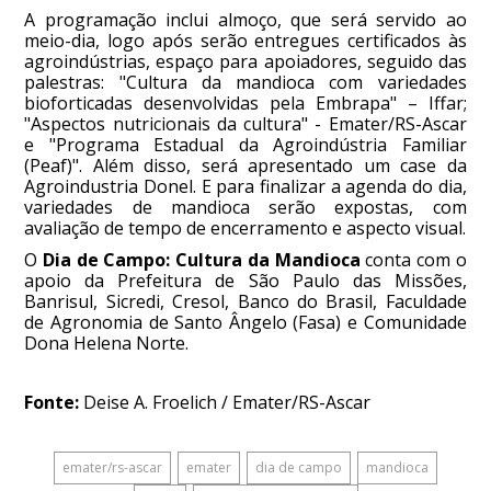
A programação inclui almoço, que será servido ao
meio-dia, logo após serão entregues certificados às
agroindústrias, espaço para apoiadores, seguido das
palestras: "Cultura da mandioca com variedades
bioforticadas desenvolvidas pela Embrapa" – Iffar;
"Aspectos nutricionais da cultura" - Emater/RS-Ascar
e "Programa Estadual da Agroindústria Familiar
(Peaf)". Além disso, será apresentado um case da
Agroindustria Donel. E para finalizar a agenda do dia,
variedades de mandioca serão expostas, com
avaliação de tempo de encerramento e aspecto visual.
O
Dia de Campo: Cultura da Mandioca
conta com o
apoio da Prefeitura de São Paulo das Missões,
Banrisul, Sicredi, Cresol, Banco do Brasil, Faculdade
de Agronomia de Santo Ângelo (Fasa) e Comunidade
Dona Helena Norte.
Fonte:
Deise A. Froelich / Emater/RS-Ascar
emater/rs-ascar
emater
dia de campo
mandioca