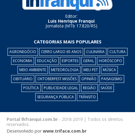
Editor:
Luis Henrique Franqui
Jornalista (MTb 17.820/RS)
CATEGORIAS MAIS POPULARES
AGRONEGÓCIO
CERRO LARGO 65 ANOS
CULINÁRIA
CULTURA
ECONOMIA
EDUCAÇÃO
ESPORTES
GERAL
HORÓSCOPO
MEIO AMBIENTE
METEOROLOGIA
MEU PET
MÚSICA
OBITUÁRIO
OKTOBERFEST MISSÕES
OPINIÃO
PAISAGISMO
POLÍTICA
PUBLICIDADE LEGAL
REGIÃO
SAÚDE
c
SEGURANÇA PÚBLICA
TRÂNSITO
Portal lhfranqui.com.br
- 2018-2019 | Todos os direitos
reservados.
Desenvolvido por
www.triface.com.br