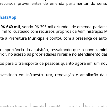
 recursos provenientes de emenda parlamentar do sena
WhatsApp
e
R$ 640 mil
, sendo R$ 396 mil oriundos de emenda parlame
 mil foi custeado com recursos próprios da Administração M
te à Prefeitura Municipal e contou com a presença de auto
 importância da aquisição, ressaltando que o novo caminhã
erior, no acesso às propriedades rurais e no atendimento d
ulos para o transporte de pessoas quanto agora em um no
nvestindo em infraestrutura, renovação e ampliação da f
emenda parlamentar
emenda
caminhão
caçamba
luis carlos hein