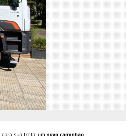
o para sua frota: um
novo caminhão