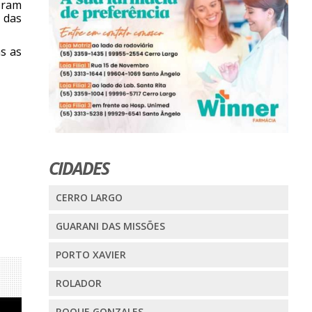
oram
 das
as as
CIDADES
CERRO LARGO
GUARANI DAS MISSÕES
PORTO XAVIER
ROLADOR
ROQUE GONZALES