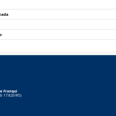
zada
o
e Franqui
Tb 17.820/RS)