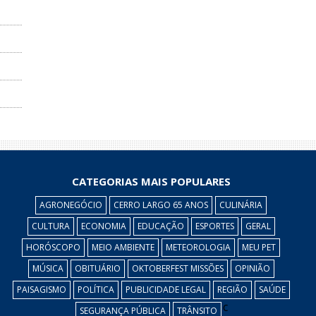
CATEGORIAS MAIS POPULARES
AGRONEGÓCIO
CERRO LARGO 65 ANOS
CULINÁRIA
CULTURA
ECONOMIA
EDUCAÇÃO
ESPORTES
GERAL
HORÓSCOPO
MEIO AMBIENTE
METEOROLOGIA
MEU PET
MÚSICA
OBITUÁRIO
OKTOBERFEST MISSÕES
OPINIÃO
PAISAGISMO
POLÍTICA
PUBLICIDADE LEGAL
REGIÃO
SAÚDE
c
SEGURANÇA PÚBLICA
TRÂNSITO