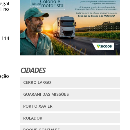
legal
l no
 114
CIDADES
iação
CERRO LARGO
GUARANI DAS MISSÕES
PORTO XAVIER
ROLADOR
ROQUE GONZALES