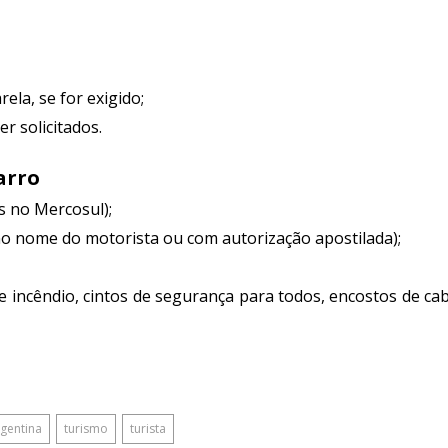
ela, se for exigido;
r solicitados.
arro
s no Mercosul);
no nome do motorista ou com autorização apostilada);
de incêndio, cintos de segurança para todos, encostos de ca
rgentina
turismo
turista