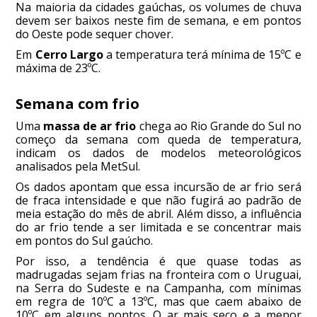
Na maioria da cidades gaúchas, os volumes de chuva
devem ser baixos neste fim de semana, e em pontos
do Oeste pode sequer chover.
Em
Cerro Largo
a temperatura terá mínima de 15ºC e
máxima de 23ºC.
Semana com frio
Uma
massa de ar frio
chega ao Rio Grande do Sul no
começo da semana com queda de temperatura,
indicam os dados de modelos meteorológicos
analisados pela MetSul.
Os dados apontam que essa incursão de ar frio será
de fraca intensidade e que não fugirá ao padrão de
meia estação do mês de abril. Além disso, a influência
do ar frio tende a ser limitada e se concentrar mais
em pontos do Sul gaúcho.
Por isso, a tendência é que quase todas as
madrugadas sejam frias na fronteira com o Uruguai,
na Serra do Sudeste e na Campanha, com mínimas
em regra de 10ºC a 13ºC, mas que caem abaixo de
10ºC em alguns pontos. O ar mais seco e a menor