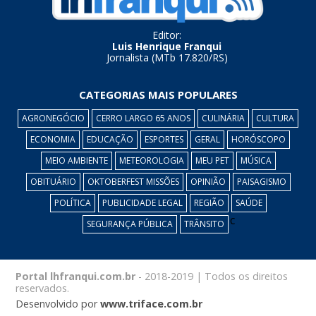
Editor:
Luis Henrique Franqui
Jornalista (MTb 17.820/RS)
CATEGORIAS MAIS POPULARES
AGRONEGÓCIO
CERRO LARGO 65 ANOS
CULINÁRIA
CULTURA
ECONOMIA
EDUCAÇÃO
ESPORTES
GERAL
HORÓSCOPO
MEIO AMBIENTE
METEOROLOGIA
MEU PET
MÚSICA
OBITUÁRIO
OKTOBERFEST MISSÕES
OPINIÃO
PAISAGISMO
POLÍTICA
PUBLICIDADE LEGAL
REGIÃO
SAÚDE
c
SEGURANÇA PÚBLICA
TRÂNSITO
Portal lhfranqui.com.br
- 2018-2019 | Todos os direitos
reservados.
Desenvolvido por
www.triface.com.br