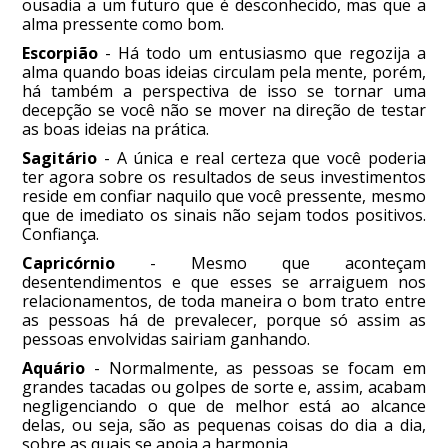
ousadia a um futuro que é desconhecido, mas que a
alma pressente como bom.
Escorpião
- Há todo um entusiasmo que regozija a
alma quando boas ideias circulam pela mente, porém,
há também a perspectiva de isso se tornar uma
decepção se você não se mover na direção de testar
as boas ideias na prática.
Sagitário
- A única e real certeza que você poderia
ter agora sobre os resultados de seus investimentos
reside em confiar naquilo que você pressente, mesmo
que de imediato os sinais não sejam todos positivos.
Confiança.
Capricórnio
- Mesmo que aconteçam
desentendimentos e que esses se arraiguem nos
relacionamentos, de toda maneira o bom trato entre
as pessoas há de prevalecer, porque só assim as
pessoas envolvidas sairiam ganhando.
Aquário
- Normalmente, as pessoas se focam em
grandes tacadas ou golpes de sorte e, assim, acabam
negligenciando o que de melhor está ao alcance
delas, ou seja, são as pequenas coisas do dia a dia,
sobre as quais se apoia a harmonia.