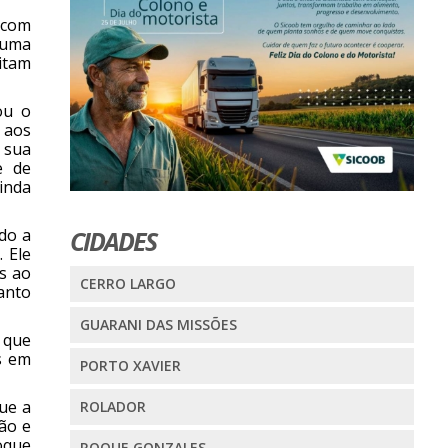
 com
e uma
ditam
ou o
 aos
 sua
e de
inda
CIDADES
do a
 Ele
s ao
CERRO LARGO
anto
GUARANI DAS MISSÕES
 que
s em
PORTO XAVIER
ue a
ROLADOR
ão e
oque
ROQUE GONZALES