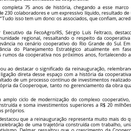
 completa 75 anos de história, chegando a esse marco
de 230 colaboradores e um expressivo líquido, resultado d
. “Tudo isso tem um dono: os associados, que confiam, acre
 Executivo da FecoAgro/RS, Sérgio Luís Feltraco, destac
idade regional, ressaltando o respeito da cooperativa
evância no cenário cooperativo do Rio Grande do Sul. Em
tância do Planejamento Estratégico atualmente em fas
os rumos da cooperativa nos próximos anos, fortalecendo a
nou ao destacar o significado da reinauguração, relembran
igação direta desse espaço com a história da cooperativa.
ltado de um processo contínuo de investimentos realizado
rópria da Cooperoque, tanto no gerenciamento da obra qu
m amplo ciclo de modernização do complexo cooperativo,
onstruída e soma investimentos superiores a R$ 20 milhõe
os próprios.
 destacou que a reinauguração representa muito mais do q
celebração de uma trajetória construída com trabalho, uni
rativismo. Delmar ressaltou que o crescimento da Cooper