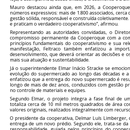
Mauro destacou ainda que, em 2026, a Cooperoque
números expressivos: mais de 1.800 associados, cerca 
gestão sólida, responsável e construída coletivamente
e praticam o verdadeiro cooperativismo”, afirmou.
Representando as autoridades convidadas, o Diretor
compromisso permanente da Cooperoque com a comun
princípios fundamentais do cooperativismo e sua rel
manifestação, Feltraco também enfatizou a impor
desenvolvimento, que deverá orientar as decisões e 
mais sua atuação e sustentabilidade.
Já o superintendente Elmar Inácio Stracke se emocio
evolução do supermercado ao longo das décadas e a l
enfatizou que a entrega do novo supermercado é resu
longo de mais de dez anos, conduzidos com gestão p
no controle de materiais e equipes.
Segundo Elmar, o projeto integra a fase final de u
totaliza cerca de 10 mil metros quadrados de área c
valores originais, realizados integralmente com recurs
O presidente da cooperativa, Delmar Luís Limberger,
entrega de um novo prédio. Segundo ele, trata-se da 
responsabilidade, guiada pelos princípios do coope