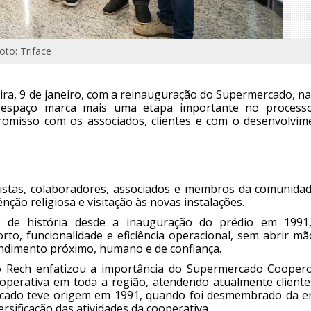
oto: Triface
ra, 9 de janeiro, com a reinauguração do Supermercado, na 
o espaço marca mais uma etapa importante no process
omisso com os associados, clientes e com o desenvolvim
ivistas, colaboradores, associados e membros da comunidad
ção religiosa e visitação às novas instalações.
de história desde a inauguração do prédio em 1991,
to, funcionalidade e eficiência operacional, sem abrir mã
ndimento próximo, humano e de confiança.
ro Rech enfatizou a importância do Supermercado Cooper
perativa em toda a região, atendendo atualmente cliente
rcado teve origem em 1991, quando foi desmembrado da e
rsificação das atividades da cooperativa.