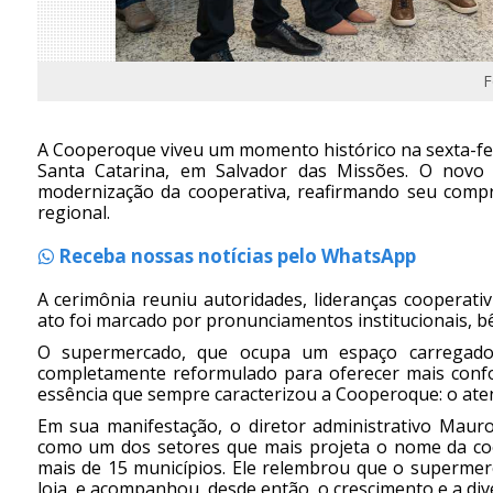
F
A Cooperoque viveu um momento histórico na sexta-fei
Santa Catarina, em Salvador das Missões. O nov
modernização da cooperativa, reafirmando seu compr
regional.
Receba nossas notícias pelo WhatsApp
A cerimônia reuniu autoridades, lideranças cooperat
ato foi marcado por pronunciamentos institucionais, bên
O supermercado, que ocupa um espaço carregado 
completamente reformulado para oferecer mais confor
essência que sempre caracterizou a Cooperoque: o ate
Em sua manifestação, o diretor administrativo Mau
como um dos setores que mais projeta o nome da coo
mais de 15 municípios. Ele relembrou que o superme
loja, e acompanhou, desde então, o crescimento e a dive