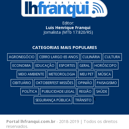
Editor:
Luis Henrique Franqui
Jornalista (MTb 17.820/RS)
CATEGORIAS MAIS POPULARES
AGRONEGÓCIO
CERRO LARGO 65 ANOS
CULINÁRIA
CULTURA
ECONOMIA
EDUCAÇÃO
ESPORTES
GERAL
HORÓSCOPO
MEIO AMBIENTE
METEOROLOGIA
MEU PET
MÚSICA
OBITUÁRIO
OKTOBERFEST MISSÕES
OPINIÃO
PAISAGISMO
POLÍTICA
PUBLICIDADE LEGAL
REGIÃO
SAÚDE
c
SEGURANÇA PÚBLICA
TRÂNSITO
Portal lhfranqui.com.br
- 2018-2019 | Todos os direitos
reservados.