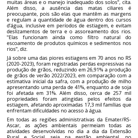
muitas áreas e o manejo inadequado dos solos", cita.
Além disso, a ausência das matas ciliares é
preocupante, pois são elas que mantêm as margens
e regulam a quantidade de água dentro dos cursos
d’água, inclusive em períodos de estiagem, e evitam
deslizamentos de terra e o assoreamento dos rios.
"Elas funcionam ainda como filtro natural do
escoamento de produtos químicos e sedimentos nos
rios", diz.
Já sobre uma das piores estiagens em 70 anos no RS
(2020-2023), foram registradas perdas expressivas na
produção de grãos, reduzindo em 26,91% a produção
de grãos de verão 2022/2023, em comparação com a
estimativa inicial da safra, com a produção de milho
apresentando uma perda de 41%, enquanto a de soja
foi afetada em 31%. Além disso, cerca de 257 mil
propriedades foram atingidas pelos efeitos da
estiagem, afetando aproximadas 17,3 mil famílias que
enfrentam dificuldades no acesso à água.
Em todas as regiões administrativas da Emater/RS-
Ascar, as ações ambientais permeiam todas as
atividades desenvolvidas no dia a dia da Extensão
Rural e Social, seja na gestão ambiental, no