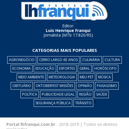
Editor:
Luis Henrique Franqui
Jornalista (MTb 17.820/RS)
CATEGORIAS MAIS POPULARES
AGRONEGÓCIO
CERRO LARGO 65 ANOS
CULINÁRIA
CULTURA
ECONOMIA
EDUCAÇÃO
ESPORTES
GERAL
HORÓSCOPO
MEIO AMBIENTE
METEOROLOGIA
MEU PET
MÚSICA
OBITUÁRIO
OKTOBERFEST MISSÕES
OPINIÃO
PAISAGISMO
POLÍTICA
PUBLICIDADE LEGAL
REGIÃO
SAÚDE
c
SEGURANÇA PÚBLICA
TRÂNSITO
Portal lhfranqui.com.br
- 2018-2019 | Todos os direitos