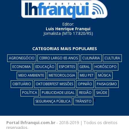
Editor:
Luis Henrique Franqui
Jornalista (MTb 17.820/RS)
CATEGORIAS MAIS POPULARES
AGRONEGÓCIO
CERRO LARGO 65 ANOS
CULINÁRIA
CULTURA
ECONOMIA
EDUCAÇÃO
ESPORTES
GERAL
HORÓSCOPO
MEIO AMBIENTE
METEOROLOGIA
MEU PET
MÚSICA
OBITUÁRIO
OKTOBERFEST MISSÕES
OPINIÃO
PAISAGISMO
POLÍTICA
PUBLICIDADE LEGAL
REGIÃO
SAÚDE
c
SEGURANÇA PÚBLICA
TRÂNSITO
Portal lhfranqui.com.br
- 2018-2019 | Todos os direitos
reservados.