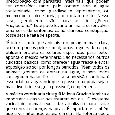
preocupação com parasitas intestinais, que podem
ser contraídos tanto pelo contato com a água
contaminada, como giardíase e leptospirose, ou
mesmo pelo solo e areia, por contato direto. Nesse
caso, geralmente são parasitas do gênero
Ancylostoma". Este pode levar o animal a desenvolver
uma série de sintomas, como diarreia, constipação,
tosse seca e falta de apetite.
"É interessante que animais com pelagem mais clara,
ou com poucos pelos em algumas regiões do corpo,
utilizem protetores solares específicos para pets",
aponta o médico veterinário. São necessários outros
cuidados básicos, como oferecer água fresca e evitar
exposição ao sol por longos períodos. "Nem todos os
animais gostam de entrar na água, e nem todos
conseguem nadar. Por isso, a supervisão contínua é
essencial para garantir que o passeio na praia seja o
mais divertido e seguro possível", complementa.
A médica veterinária cirurgiã Milena Gravino lembra a
importância das vacinas estarem em dia. "O esquema
vacinal do animal deve estar atualizado para evitar
que contraia doenças na praia. É importante também
que a vermifugação esteja em dia". Ela reforça que a