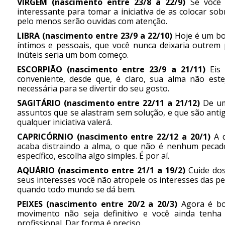
VIRGEM (nascimento entre 23/8 a 22/9)
Se você 
interessante para tomar a iniciativa de as colocar s
pelo menos serão ouvidas com atenção.
LIBRA (nascimento entre 23/9 a 22/10)
Hoje é um bo
íntimos e pessoais, que você nunca deixaria outrem 
inúteis seria um bom começo.
ESCORPIÃO (nascimento entre 23/9 a 21/11)
Eis
conveniente, desde que, é claro, sua alma não est
necessária para se divertir do seu gosto.
SAGITÁRIO (nascimento entre 22/11 a 21/12)
De uma
assuntos que se alastram sem solução, e que são anti
qualquer iniciativa valerá.
CAPRICÓRNIO (nascimento entre 22/12 a 20/1)
A d
acaba distraindo a alma, o que não é nenhum pecado
específico, escolha algo simples. É por aí.
AQUÁRIO (nascimento entre 21/1 a 19/2)
Cuide do
seus interesses você não atropele os interesses das p
quando todo mundo se dá bem.
PEIXES (nascimento entre 20/2 a 20/3)
Agora é bo
movimento não seja definitivo e você ainda tenha
profissional. Dar forma é preciso.