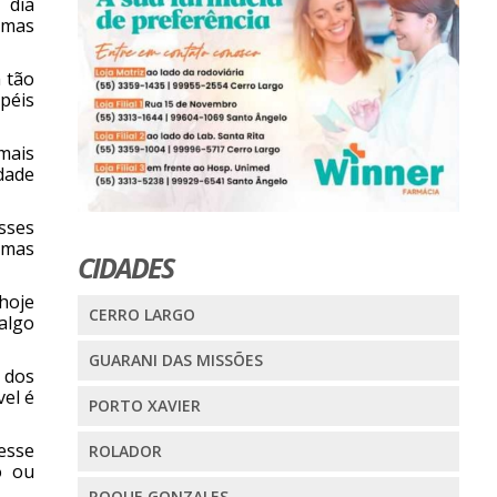
 dia
 mas
 tão
péis
mais
dade
sses
 mas
CIDADES
hoje
CERRO LARGO
algo
GUARANI DAS MISSÕES
 dos
vel é
PORTO XAVIER
esse
ROLADOR
o ou
ROQUE GONZALES