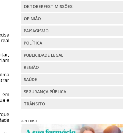
OKTOBERFEST MISSÕES
OPINIÃO
PAISAGISMO
cisa
 real
POLÍTICA
tar,
PUBLICIDADE LEGAL
riam
REGIÃO
alma
SAÚDE
trar
SEGURANÇA PÚBLICA
á em
ua e
TRÂNSITO
rque
dade
PUBLICIDADE