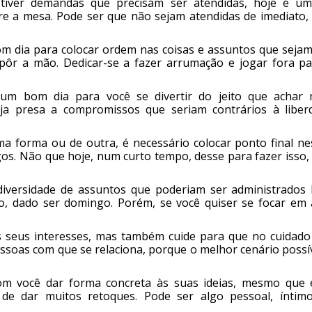
tiver demandas que precisam ser atendidas, hoje é um
obre a mesa. Pode ser que não sejam atendidas de imediato,
m dia para colocar ordem nas coisas e assuntos que sejam
pôr a mão. Dedicar-se a fazer arrumação e jogar fora pa
 um bom dia para você se divertir do jeito que achar 
eja presa a compromissos que seriam contrários à liber
 forma ou de outra, é necessário colocar ponto final ne
gos. Não que hoje, num curto tempo, desse para fazer isso,
iversidade de assuntos que poderiam ser administrados 
, dado ser domingo. Porém, se você quiser se focar em 
s seus interesses, mas também cuide para que no cuidado
essoas com que se relaciona, porque o melhor cenário possí
m você dar forma concreta às suas ideias, mesmo que 
 de dar muitos retoques. Pode ser algo pessoal, íntim