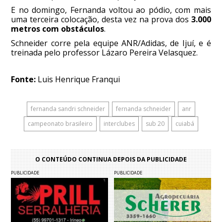
E no domingo, Fernanda voltou ao pódio, com mais
uma terceira colocação, desta vez na prova dos
3.000
metros com obstáculos
.
Schneider corre pela equipe ANR/Adidas, de Ijuí, e é
treinada pelo professor Lázaro Pereira Velasquez.
Fonte:
Luis Henrique Franqui
fernanda sandri schneider
fernanda schneider
anr
campeonato brasileiro
interclubes
sub 20
cuiabá
O CONTEÚDO CONTINUA DEPOIS DA PUBLICIDADE
PUBLICIDADE
PUBLICIDADE