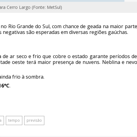
ra Cerro Largo (Fonte: MetSul)
o no Rio Grande do Sul, com chance de geada na maior part
s negativas são esperadas em diversas regiões gaúchas.
a de ar seco e frio que cobre o estado garante períodos d
etade oeste terá maior presença de nuvens. Neblina e nevo
ainda frio à sombra.
16°C
.
a
tempo
previsão