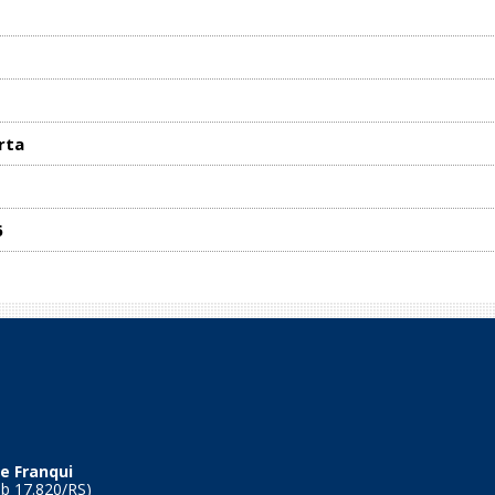
rta
6
e Franqui
Tb 17.820/RS)