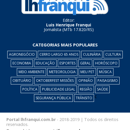
Editor:
Luis Henrique Franqui
Jornalista (MTb 17.820/RS)
CATEGORIAS MAIS POPULARES
AGRONEGÓCIO
CERRO LARGO 65 ANOS
CULINÁRIA
CULTURA
ECONOMIA
EDUCAÇÃO
ESPORTES
GERAL
HORÓSCOPO
MEIO AMBIENTE
METEOROLOGIA
MEU PET
MÚSICA
OBITUÁRIO
OKTOBERFEST MISSÕES
OPINIÃO
PAISAGISMO
POLÍTICA
PUBLICIDADE LEGAL
REGIÃO
SAÚDE
c
SEGURANÇA PÚBLICA
TRÂNSITO
Portal lhfranqui.com.br
- 2018-2019 | Todos os direitos
reservados.