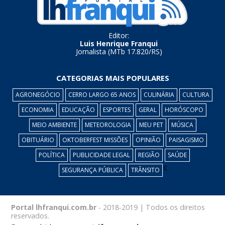
Editor:
Luis Henrique Franqui
Jornalista (MTb 17.820/RS)
CATEGORIAS MAIS POPULARES
AGRONEGÓCIO
CERRO LARGO 65 ANOS
CULINÁRIA
CULTURA
ECONOMIA
EDUCAÇÃO
ESPORTES
GERAL
HORÓSCOPO
MEIO AMBIENTE
METEOROLOGIA
MEU PET
MÚSICA
OBITUÁRIO
OKTOBERFEST MISSÕES
OPINIÃO
PAISAGISMO
POLÍTICA
PUBLICIDADE LEGAL
REGIÃO
SAÚDE
c
SEGURANÇA PÚBLICA
TRÂNSITO
Portal lhfranqui.com.br
- 2018-2019 | Todos os direitos
reservados.