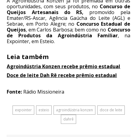
A Agroindústria Konzen já foi premiada em outras
oportunidades, com seus produtos, no
Concurso de
Queijos Artesanais do RS,
promovido pela
Emater/RS-Ascar, Agência Gaúcha do Leite (AGL) e
Sebrae, em Porto Alegre; no
Concurso Estadual de
Queijos
, em Carlos Barbosa; bem como no
Concurso
de Produtos da Agroindústria Familiar
, na
Expointer, em Esteio.
Leia também
Agroindústria Konzen recebe prêmio estadual
Doce de leite Dah Rê recebe prêmio estadual
Fonte:
Rádio Missioneira
expointer
esteio
agroindústria konzen
doce de leite
dahrê