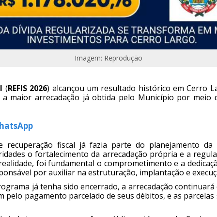
Imagem: Reprodução
l
(
REFIS 2026
) alcançou um resultado histórico em Cerro L
nta a maior arrecadação já obtida pelo Município por mei
WhatsApp
recuperação fiscal já fazia parte do planejamento da a
dades o fortalecimento da arrecadação própria e a regular
ealidade, foi fundamental o comprometimento e a dedicaçã
ponsável por auxiliar na estruturação, implantação e execuç
ograma já tenha sido encerrado, a arrecadação continuará
m pelo pagamento parcelado de seus débitos, e as parcela