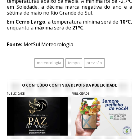
temperaturas abaixo da média. A mínima foi de -2,7ºC
em Soledade, a décima marca negativa do ano e a
sétima de maio no Rio Grande do Sul.
Em
Cerro Largo
, a temperatura mínima será de
10°C
,
enquanto a máxima será de
21°C
.
Fonte:
MetSul Meteorologia
meteorologia
tempo
previsão
O CONTEÚDO CONTINUA DEPOIS DA PUBLICIDADE
PUBLICIDADE
PUBLICIDADE