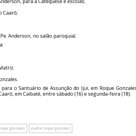
nderson, para a Catequese e escolas;
o Caaró;
Pe. Anderson, no salão paroquial.
a:
Matriz.
onzales.
para o Santuário de Assunção do Ijuí, em Roque Gonzales
Caaró, em Caibaté, entre sábado (16) e segunda-feira (18).
oque gonzales
padre roque gonzales