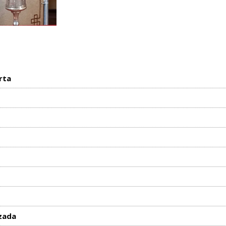
rta
zada