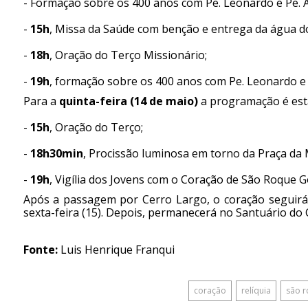
- Formação sobre os 400 anos com Pe. Leonardo e Pe. A
-
15h
, Missa da Saúde com benção e entrega da água d
-
18h
, Oração do Terço Missionário;
-
19h
, formação sobre os 400 anos com Pe. Leonardo e 
Para a
quinta-feira (14 de maio)
a programação é est
-
15h
, Oração do Terço;
-
18h30min
, Procissão luminosa em torno da Praça da 
-
19h
, Vigília dos Jovens com o Coração de São Roque G
Após a passagem por Cerro Largo, o coração seguirá 
sexta-feira (15). Depois, permanecerá no Santuário do 
Fonte:
Luis Henrique Franqui
coração
relíquia
são r