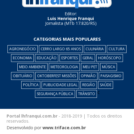
Editor:
Luis Henrique Franqui
Jornalista (MTb 17.820/RS)
CATEGORIAS MAIS POPULARES
AGRONEGÓCIO
CERRO LARGO 65 ANOS
CULINÁRIA
CULTURA
ECONOMIA
EDUCAÇÃO
ESPORTES
GERAL
HORÓSCOPO
MEIO AMBIENTE
METEOROLOGIA
MEU PET
MÚSICA
OBITUÁRIO
OKTOBERFEST MISSÕES
OPINIÃO
PAISAGISMO
POLÍTICA
PUBLICIDADE LEGAL
REGIÃO
SAÚDE
c
SEGURANÇA PÚBLICA
TRÂNSITO
Portal lhfranqui.com.br
- 2018-2019 | Todos os direitos
reservados.
Desenvolvido por
www.triface.com.br