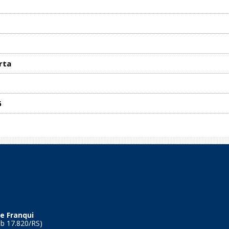
rta
6
e Franqui
Tb 17.820/RS)