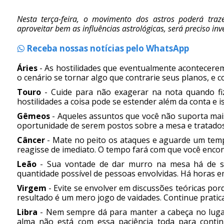
Nesta terça-feira, o movimento dos astros poderá tra
aproveitar bem as influências astrológicas, será preciso in
Receba nossas notícias pelo WhatsApp
Áries
- As hostilidades que eventualmente acontecerem
o cenário se tornar algo que contrarie seus planos, e 
Touro
- Cuide para não exagerar na nota quando fiz
hostilidades a coisa pode se estender além da conta e i
Gêmeos
- Aqueles assuntos que você não suporta mais
oportunidade de serem postos sobre a mesa e tratado
Câncer
- Mate no peito os ataques e aguarde um tempo
reagisse de imediato. O tempo fará com que você encont
Leão
- Sua vontade de dar murro na mesa há de se
quantidade possível de pessoas envolvidas. Há horas e
Virgem
- Evite se envolver em discussões teóricas po
resultado é um mero jogo de vaidades. Continue pratican
Libra
- Nem sempre dá para manter a cabeça no luga
alma não está com essa paciência toda para contin