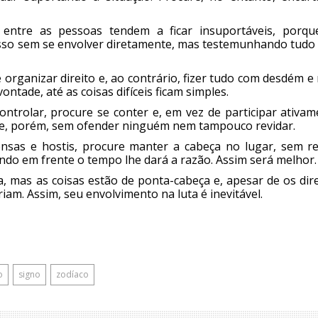
entre as pessoas tendem a ficar insuportáveis, porqu
isso sem se envolver diretamente, mas testemunhando tudo
 organizar direito e, ao contrário, fizer tudo com desdém 
ntade, até as coisas difíceis ficam simples.
trolar, procure se conter e, em vez de participar ativam
rme, porém, sem ofender ninguém nem tampouco revidar.
sas e hostis, procure manter a cabeça no lugar, sem re
ndo em frente o tempo lhe dará a razão. Assim será melhor.
, mas as coisas estão de ponta-cabeça e, apesar de os dir
am. Assim, seu envolvimento na luta é inevitável.
o
signo
zodíaco