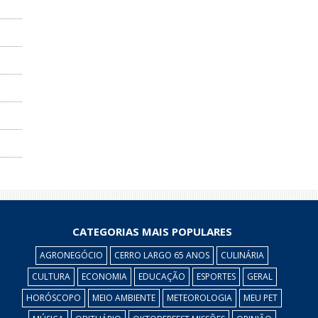
CATEGORIAS MAIS POPULARES
AGRONEGÓCIO
CERRO LARGO 65 ANOS
CULINÁRIA
CULTURA
ECONOMIA
EDUCAÇÃO
ESPORTES
GERAL
HORÓSCOPO
MEIO AMBIENTE
METEOROLOGIA
MEU PET