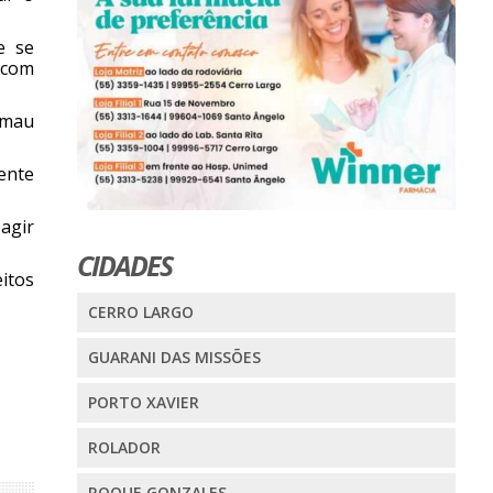
e se
 com
e mau
ente
agir
CIDADES
eitos
CERRO LARGO
GUARANI DAS MISSÕES
PORTO XAVIER
ROLADOR
ROQUE GONZALES