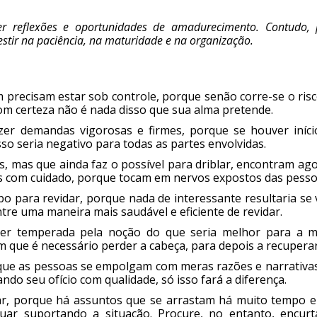
zer reflexões e oportunidades de amadurecimento. Contudo, 
vestir na paciência, na maturidade e na organização.
 precisam estar sob controle, porque senão corre-se o ris
com certeza não é nada disso que sua alma pretende.
er demandas vigorosas e firmes, porque se houver iníci
sso seria negativo para todas as partes envolvidas.
, mas que ainda faz o possível para driblar, encontram ag
s com cuidado, porque tocam em nervos expostos das pesso
 para revidar, porque nada de interessante resultaria se 
re uma maneira mais saudável e eficiente de revidar.
r temperada pela noção do que seria melhor para a m
m que é necessário perder a cabeça, para depois a recuperar
rque as pessoas se empolgam com meras razões e narrativas
do seu ofício com qualidade, só isso fará a diferença.
r, porque há assuntos que se arrastam há muito tempo e
uar suportando a situação. Procure, no entanto, encurt