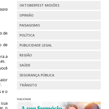
OKTOBERFEST MISSÕES
para
OPINIÃO
PAISAGISMO
co de
POLÍTICA
o de
PUBLICIDADE LEGAL
REGIÃO
ora a
as.
SAÚDE
você
SEGURANÇA PÚBLICA
aior
.
TRÂNSITO
 e o
PUBLICIDADE
 sua
ar o