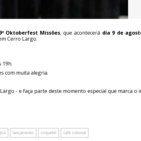
9ª Oktoberfest Missões
, que acontecerá
dia 9 de agost
 em Cerro Largo.
s 19h.
s com muita alegria.
Largo - e faça parte deste momento especial que marca o i
gria
lançamento
coquetel
café colonial