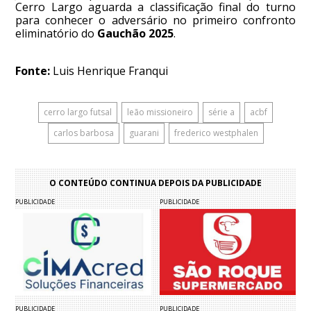
Cerro Largo aguarda a classificação final do turno
para conhecer o adversário no primeiro confronto
eliminatório do
Gauchão 2025
.
Fonte:
Luis Henrique Franqui
cerro largo futsal
leão missioneiro
série a
acbf
carlos barbosa
guarani
frederico westphalen
O CONTEÚDO CONTINUA DEPOIS DA PUBLICIDADE
PUBLICIDADE
PUBLICIDADE
PUBLICIDADE
PUBLICIDADE