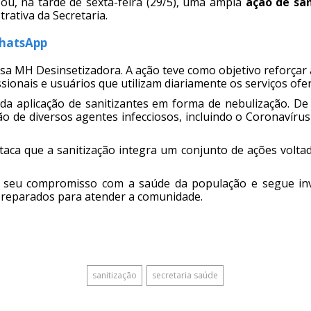
zou, na tarde de sexta-feira (29/5), uma ampla
ação de san
rativa da Secretaria.
WhatsApp
sa MH Desinsetizadora. A ação teve como objetivo reforçar
sionais e usuários que utilizam diariamente os serviços ofe
da aplicação de sanitizantes em forma de nebulização. De
ção de diversos agentes infecciosos, incluindo o Coronavírus
taca que a sanitização integra um conjunto de ações volt
a seu compromisso com a saúde da população e segue in
preparados para atender a comunidade.
sanitização
secretaria saúde