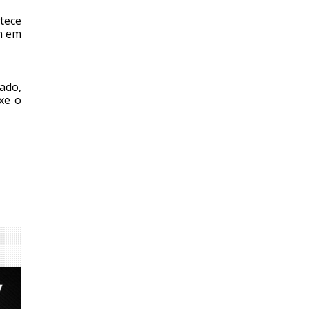
ntece
6h em
ado,
xe o