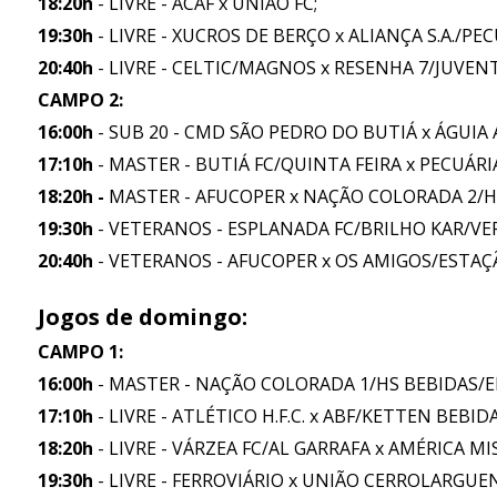
18:20h
- LIVRE - ACAF x UNIÃO FC;
19:30h
- LIVRE - XUCROS DE BERÇO x ALIANÇA S.A./P
20:40h
- LIVRE - CELTIC/MAGNOS x RESENHA 7/JUVE
CAMPO 2:
16:00h
- SUB 20 - CMD SÃO PEDRO DO BUTIÁ x ÁGUIA 
17:10h
- MASTER - BUTIÁ FC/QUINTA FEIRA x PECUÁR
18:20h -
MASTER - AFUCOPER x NAÇÃO COLORADA 2/H
19:30h
- VETERANOS - ESPLANADA FC/BRILHO KAR/VE
20:40h
- VETERANOS - AFUCOPER x OS AMIGOS/ESTA
Jogos de domingo:
CAMPO 1:
16:00h
- MASTER - NAÇÃO COLORADA 1/HS BEBIDAS/E
17:10h
- LIVRE - ATLÉTICO H.F.C. x ABF/KETTEN BEBIDA
18:20h
- LIVRE - VÁRZEA FC/AL GARRAFA x AMÉRICA 
19:30h
- LIVRE - FERROVIÁRIO x UNIÃO CERROLARG