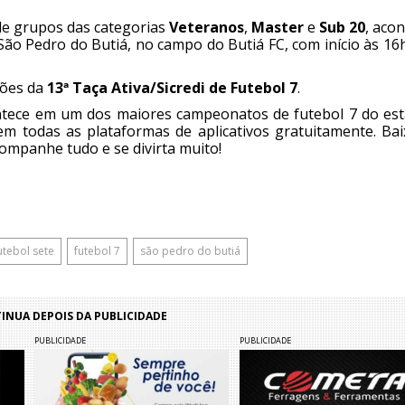
 de grupos das categorias
Veteranos
,
Master
e
Sub 20
, aco
São Pedro do Butiá, no campo do Butiá FC, com início às 1
ções da
13ª Taça Ativa/Sicredi de Futebol 7
.
ntece em um dos maiores campeonatos de futebol 7 do est
m todas as plataformas de aplicativos gratuitamente. Bai
companhe tudo e se divirta muito!
utebol sete
futebol 7
são pedro do butiá
NUA DEPOIS DA PUBLICIDADE
PUBLICIDADE
PUBLICIDADE