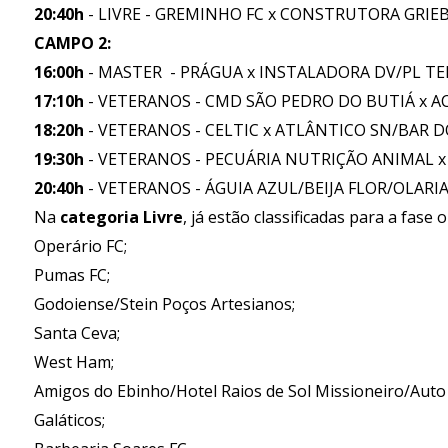
20:40h
- LIVRE - GREMINHO FC x CONSTRUTORA GRIEB
CAMPO 2:
16:00h
- MASTER - PRÁGUA x INSTALADORA DV/PL 
17:10h
- VETERANOS - CMD SÃO PEDRO DO BUTIÁ x AC
18:20h
- VETERANOS - CELTIC x ATLÂNTICO SN/BAR D
19:30h
- VETERANOS - PECUÁRIA NUTRIÇÃO ANIMAL x
20:40h
- VETERANOS - ÁGUIA AZUL/BEIJA FLOR/OLAR
Na
categoria Livre
, já estão classificadas para a fase 
Operário FC;
Pumas FC;
Godoiense/Stein Poços Artesianos;
Santa Ceva;
West Ham;
Amigos do Ebinho/Hotel Raios de Sol Missioneiro/Auto
Galáticos;