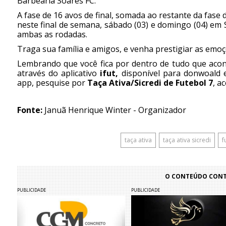
Barbearia Soares FC.
A fase de 16 avos de final, somada ao restante da fase
neste final de semana, sábado (03) e domingo (04) em 
ambas as rodadas.
Traga sua família e amigos, e venha prestigiar as emo
Lembrando que você fica por dentro de tudo que aco
através do aplicativo
ifut,
disponível para donwoald e
app, pesquise por
Taça Ativa/Sicredi de Futebol 7
, a
Fonte:
Januã Henrique Winter - Organizador
taça ativa
taça ativa sicredi
f
O CONTEÚDO CONTI
PUBLICIDADE
PUBLICIDADE