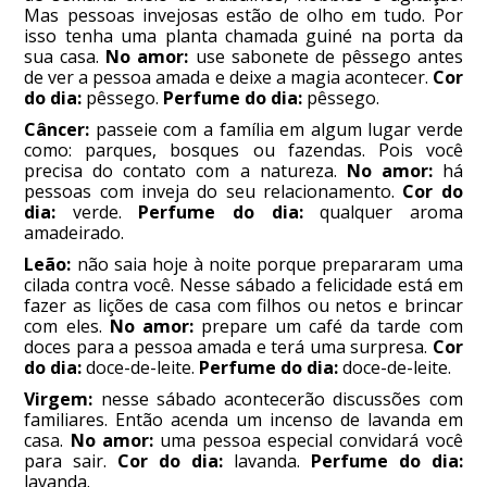
Mas pessoas invejosas estão de olho em tudo. Por
isso tenha uma planta chamada guiné na porta da
sua casa.
No amor:
use sabonete de pêssego antes
de ver a pessoa amada e deixe a magia acontecer.
Cor
do dia:
pêssego.
Perfume do dia:
pêssego.
Câncer:
passeie com a família em algum lugar verde
como: parques, bosques ou fazendas. Pois você
precisa do contato com a natureza.
No amor:
há
pessoas com inveja do seu relacionamento.
Cor do
dia:
verde.
Perfume do dia:
qualquer aroma
amadeirado.
Leão:
não saia hoje à noite porque prepararam uma
cilada contra você. Nesse sábado a felicidade está em
fazer as lições de casa com filhos ou netos e brincar
com eles.
No amor:
prepare um café da tarde com
doces para a pessoa amada e terá uma surpresa.
Cor
do dia:
doce-de-leite.
Perfume do dia:
doce-de-leite.
Virgem:
nesse sábado acontecerão discussões com
familiares. Então acenda um incenso de lavanda em
casa.
No amor:
uma pessoa especial convidará você
para sair.
Cor do dia:
lavanda.
Perfume do dia:
lavanda.