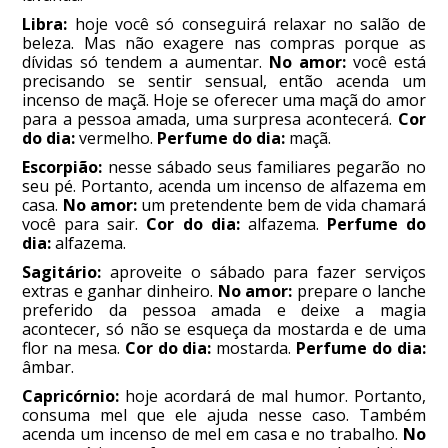
Libra:
hoje você só conseguirá relaxar no salão de
beleza. Mas não exagere nas compras porque as
dívidas só tendem a aumentar.
No amor:
você está
precisando se sentir sensual, então acenda um
incenso de maçã. Hoje se oferecer uma maçã do amor
para a pessoa amada, uma surpresa acontecerá.
Cor
do dia:
vermelho.
Perfume do dia:
maçã.
Escorpião:
nesse sábado seus familiares pegarão no
seu pé. Portanto, acenda um incenso de alfazema em
casa.
No amor:
um pretendente bem de vida chamará
você para sair.
Cor do dia:
alfazema.
Perfume do
dia:
alfazema.
Sagitário:
aproveite o sábado para fazer serviços
extras e ganhar dinheiro.
No amor:
prepare o lanche
preferido da pessoa amada e deixe a magia
acontecer, só não se esqueça da mostarda e de uma
flor na mesa.
Cor do dia:
mostarda.
Perfume do dia:
âmbar.
Capricórnio:
hoje acordará de mal humor. Portanto,
consuma mel que ele ajuda nesse caso. Também
acenda um incenso de mel em casa e no trabalho.
No