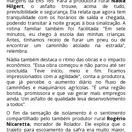
margens da ERS 165. Para a produtora rural
Nádia
Hilgert
, o asfalto trouxe, acima de tudo,
previsibilidade e segurança. Ela relata que agora tem
tranquilidade com os horários de saída e chegada,
podendo transitar à noite graças à boa sinalização. A
rotina familiar também foi facilitada: "Em sete
minutos, eu chego à escola das minhas crianças.
Antes, tínhamos receio de furar um pneu ou de
encontrar um caminhão atolado na estrada",
relembra.
Nádia também destaca o ritmo das obras e o impacto
econômico. "Essa obra começou e não parou até ser
concluída. Teve início, meio e fim. Ficamos
impressionados com a agilidade", conta a produtora,
que já percebe o aumento diário no fluxo de
caminhões e maquinários agrícolas. "É uma região
bonita, promissora e que vai gerar mais empregos
ainda. Um asfalto de qualidade leva desenvolvimento
a todos".
O fim da sensação de isolamento é o sentimento
compartilhado pelo também produtor rural
Rogério
Nicaretta
, morador de Rolador. Ele explica que o
trajeto para escoamento da safra era muito maior,