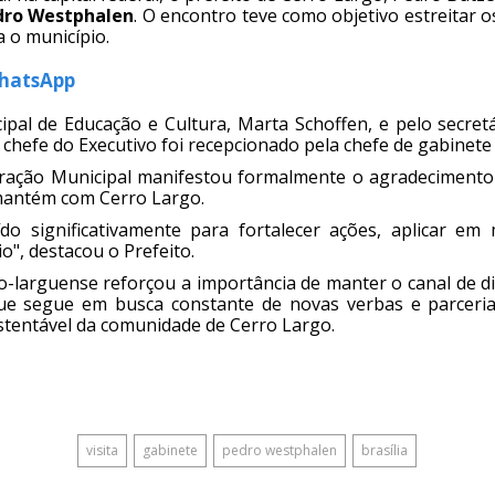
dro Westphalen
. O encontro teve como objetivo estreitar 
 o município.
WhatsApp
pal de Educação e Cultura, Marta Schoffen, e pelo secre
o chefe do Executivo foi recepcionado pela chefe de gabinet
ração Municipal manifestou formalmente o agradecimento 
mantém com Cerro Largo.
ído significativamente para fortalecer ações, aplicar em
o", destacou o Prefeito.
ro-larguense reforçou a importância de manter o canal de d
que segue em busca constante de novas verbas e parceria
ustentável da comunidade de Cerro Largo.
visita
gabinete
pedro westphalen
brasília