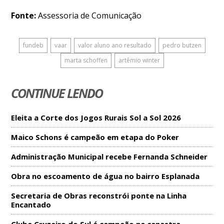
Fonte:
Assessoria de Comunicação
fundeb
vaar
valor aluno ano resultado
pedro butzen
marta schoffen
artêmio winter
CONTINUE LENDO
Eleita a Corte dos Jogos Rurais Sol a Sol 2026
Maico Schons é campeão em etapa do Poker
Administração Municipal recebe Fernanda Schneider
Obra no escoamento de água no bairro Esplanada
Secretaria de Obras reconstrói ponte na Linha
Encantado
Clube Cruzeiro do Sul é campeão na canastra