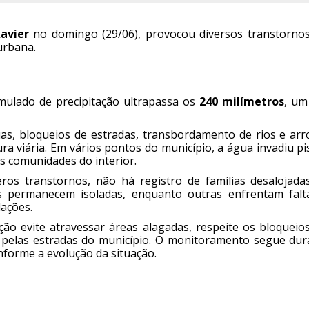
avier
no domingo (29/06), provocou diversos transtorno
urbana.
mulado de precipitação ultrapassa os
240 milímetros
, um
, bloqueios de estradas, transbordamento de rios e arro
a viária. Em vários pontos do município, a água invadiu pi
s comunidades do interior.
ros transtornos, não há registro de famílias desalojada
 permanecem isoladas, enquanto outras enfrentam falt
ações.
ão evite atravessar áreas alagadas, respeite os bloqueio
 pelas estradas do município. O monitoramento segue dur
nforme a evolução da situação.