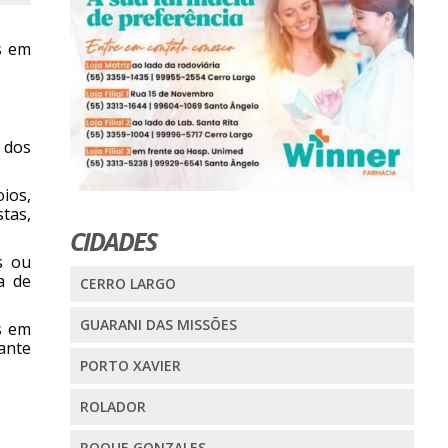
s em
 dos
ios,
stas,
CIDADES
s ou
a de
CERRO LARGO
GUARANI DAS MISSÕES
s em
ante
PORTO XAVIER
ROLADOR
ROQUE GONZALES