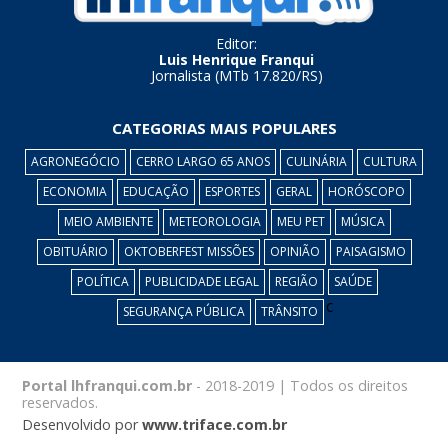
Editor:
Luis Henrique Franqui
Jornalista (MTb 17.820/RS)
CATEGORIAS MAIS POPULARES
AGRONEGÓCIO
CERRO LARGO 65 ANOS
CULINÁRIA
CULTURA
ECONOMIA
EDUCAÇÃO
ESPORTES
GERAL
HORÓSCOPO
MEIO AMBIENTE
METEOROLOGIA
MEU PET
MÚSICA
OBITUÁRIO
OKTOBERFEST MISSÕES
OPINIÃO
PAISAGISMO
POLÍTICA
PUBLICIDADE LEGAL
REGIÃO
SAÚDE
c
SEGURANÇA PÚBLICA
TRÂNSITO
Portal lhfranqui.com.br
- 2018-2019 | Todos os direitos
reservados.
Desenvolvido por
www.triface.com.br