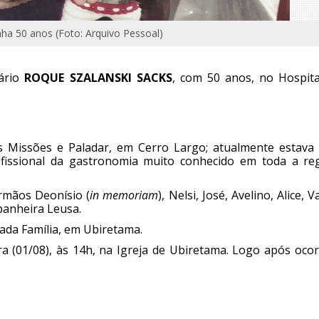
nha 50 anos (Foto: Arquivo Pessoal)
sário
ROQUE SZALANSKI SACKS
, com 50 anos, no Hospita
es Missões e Paladar, em Cerro Largo; atualmente estava
fissional da gastronomia muito conhecido em toda a reg
irmãos Deonísio (
in memoriam
), Nelsi, José, Avelino, Alice, Va
panheira Leusa.
ada Família, em Ubiretama.
ra (01/08), às 14h, na Igreja de Ubiretama. Logo após ocor