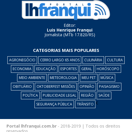
Editor:
Luis Henrique Franqui
Jornalista (MTb 17.820/RS)
CATEGORIAS MAIS POPULARES
AGRONEGÓCIO
CERRO LARGO 65 ANOS
CULINÁRIA
CULTURA
ECONOMIA
EDUCAÇÃO
ESPORTES
GERAL
HORÓSCOPO
MEIO AMBIENTE
METEOROLOGIA
MEU PET
MÚSICA
OBITUÁRIO
OKTOBERFEST MISSÕES
OPINIÃO
PAISAGISMO
POLÍTICA
PUBLICIDADE LEGAL
REGIÃO
SAÚDE
c
SEGURANÇA PÚBLICA
TRÂNSITO
Portal lhfranqui.com.br
- 2018-2019 | Todos os direitos
reservados.