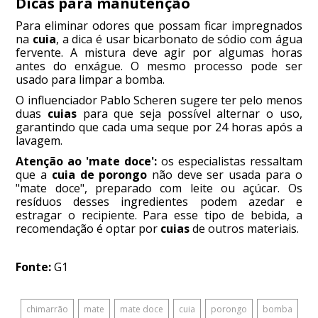
Dicas para manutenção
Para eliminar odores que possam ficar impregnados
na
cuia
, a dica é usar bicarbonato de sódio com água
fervente. A mistura deve agir por algumas horas
antes do enxágue. O mesmo processo pode ser
usado para limpar a bomba.
O influenciador Pablo Scheren sugere ter pelo menos
duas
cuias
para que seja possível alternar o uso,
garantindo que cada uma seque por 24 horas após a
lavagem.
Atenção ao 'mate doce':
os especialistas ressaltam
que a
cuia de porongo
não deve ser usada para o
"mate doce", preparado com leite ou açúcar. Os
resíduos desses ingredientes podem azedar e
estragar o recipiente. Para esse tipo de bebida, a
recomendação é optar por
cuias
de outros materiais.
Fonte:
G1
chimarrão
mate
mate doce
cuia
porongo
bomba