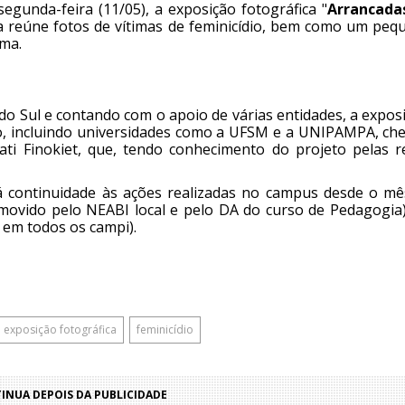
egunda-feira (11/05), a exposição fotográfica "
Arrancada
ra reúne fotos de vítimas de feminicídio, bem como um peq
ema.
do Sul e contando com o apoio de várias entidades, a expos
ado, incluindo universidades como a UFSM e a UNIPAMPA, ch
ati Finokiet, que, tendo conhecimento do projeto pelas r
dá continuidade às ações realizadas no campus desde o mê
ovido pelo NEABI local e pelo DA do curso de Pedagogia)
S em todos os campi).
exposição fotográfica
feminicídio
NUA DEPOIS DA PUBLICIDADE