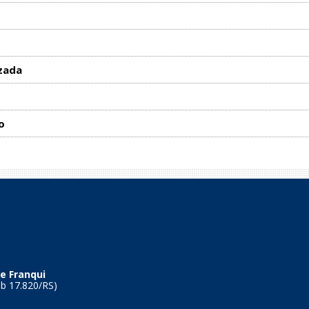
zada
o
e Franqui
Tb 17.820/RS)