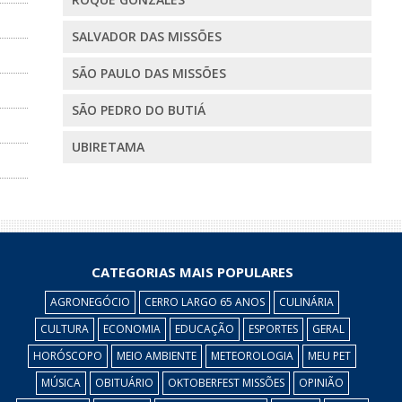
SALVADOR DAS MISSÕES
SÃO PAULO DAS MISSÕES
SÃO PEDRO DO BUTIÁ
UBIRETAMA
CATEGORIAS MAIS POPULARES
AGRONEGÓCIO
CERRO LARGO 65 ANOS
CULINÁRIA
CULTURA
ECONOMIA
EDUCAÇÃO
ESPORTES
GERAL
HORÓSCOPO
MEIO AMBIENTE
METEOROLOGIA
MEU PET
MÚSICA
OBITUÁRIO
OKTOBERFEST MISSÕES
OPINIÃO