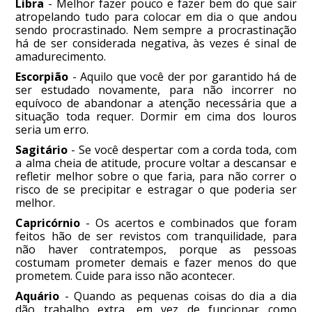
Libra
- Melhor fazer pouco e fazer bem do que sair
atropelando tudo para colocar em dia o que andou
sendo procrastinado. Nem sempre a procrastinação
há de ser considerada negativa, às vezes é sinal de
amadurecimento.
Escorpião
- Aquilo que você der por garantido há de
ser estudado novamente, para não incorrer no
equívoco de abandonar a atenção necessária que a
situação toda requer. Dormir em cima dos louros
seria um erro.
Sagitário
- Se você despertar com a corda toda, com
a alma cheia de atitude, procure voltar a descansar e
refletir melhor sobre o que faria, para não correr o
risco de se precipitar e estragar o que poderia ser
melhor.
Capricórnio
- Os acertos e combinados que foram
feitos hão de ser revistos com tranquilidade, para
não haver contratempos, porque as pessoas
costumam prometer demais e fazer menos do que
prometem. Cuide para isso não acontecer.
Aquário
- Quando as pequenas coisas do dia a dia
dão trabalho extra, em vez de funcionar como