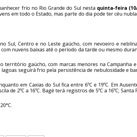
anhecer frio no Rio Grande do Sul nesta
quinta-feira
(10
ens em todo o Estado, mas parte do dia pode ter céu nubla
no Sul, Centro e no Leste gaúcho, com nevoeiro e neblin
r com nuvens baixas até o período da tarde ou mesmo duran
 o território gaúcho, com marcas menores na Campanha e
lagoas seguirá frio pela persistência de nebulosidade e b
nquanto em Caxias do Sul fica entre 6ºC e 19ºC. Em Ausent
ila de 2ºC a 16ºC. Bagé terá registros de 5ºC a 16ºC; Santa
 20°C.