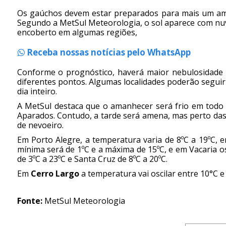
Os gaúchos devem estar preparados para mais um am
Segundo a MetSul Meteorologia, o sol aparece com nuv
encoberto em algumas regiões,
Receba nossas notícias pelo WhatsApp
Conforme o prognóstico, haverá maior nebulosidade 
diferentes pontos. Algumas localidades poderão segui
dia inteiro.
A MetSul destaca que o amanhecer será frio em todo
Aparados. Contudo, a tarde será amena, mas perto das 
de nevoeiro.
Em Porto Alegre, a temperatura varia de 8ºC a 19ºC, e
mínima será de 1ºC e a máxima de 15ºC, e em Vacaria osc
de 3ºC a 23ºC e Santa Cruz de 8ºC a 20ºC.
Em
Cerro Largo
a temperatura vai oscilar entre 10°C e
Fonte:
MetSul Meteorologia