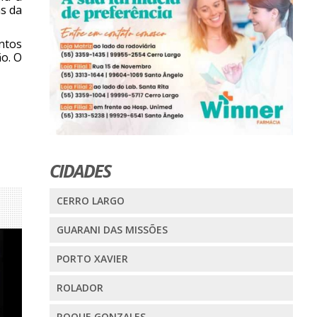
s da
ntos
o. O
CIDADES
CERRO LARGO
GUARANI DAS MISSÕES
PORTO XAVIER
ROLADOR
ROQUE GONZALES