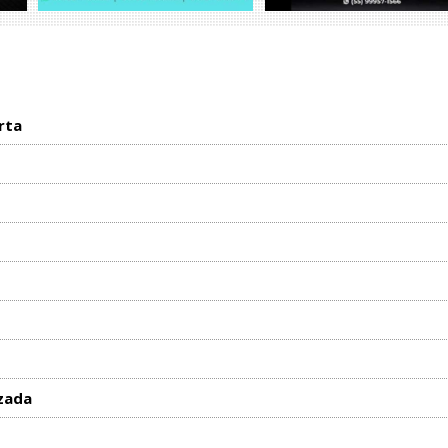
rta
zada