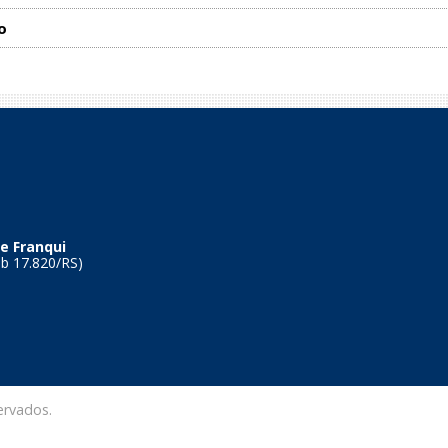
o
e Franqui
Tb 17.820/RS)
ervados.