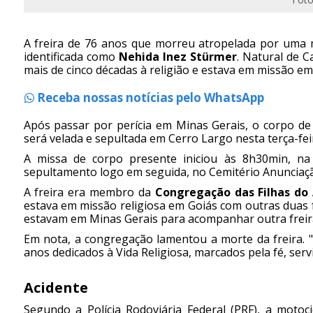
A freira de 76 anos que morreu atropelada por uma m
identificada como
Nehida Inez Stürmer
. Natural de 
mais de cinco décadas à religião e estava em missão em
Receba nossas notícias pelo WhatsApp
Após passar por perícia em Minas Gerais, o corpo de
será velada e sepultada em Cerro Largo nesta terça-feir
A missa de corpo presente iniciou às 8h30min, n
sepultamento logo em seguida, no Cemitério Anunciaç
A freira era membro da
Congregação das Filhas do
estava em missão religiosa em Goiás com outras duas f
estavam em Minas Gerais para acompanhar outra freir
Em nota, a congregação lamentou a morte da freira. "
anos dedicados à Vida Religiosa, marcados pela fé, ser
Acidente
Segundo a Polícia Rodoviária Federal (PRF), a motoc