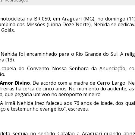
otocicleta na BR 050, em Araguari (MG), no domingo (11),
Campina das Missões (Linha Doze Norte), Nehida se dedicav
 Goiás.
 Nehida foi encaminhado para o Rio Grande do Sul. A relig
a (13).
a capela do Convento Nossa Senhora da Anunciação, c
ão.
 Amor Divino
. De acordo com a madre de Cerro Largo, Ne
reiras há cerca de cinco anos. No momento do acidente, as
a, que pegaria um voo no aeroporto mineiro.
A Irmã Nehida Inez faleceu aos 76 anos de idade, dos quai
viço e testemunho evangélico", escreveu.
icleta seguia no sentido Catalão a Araguari quando ating