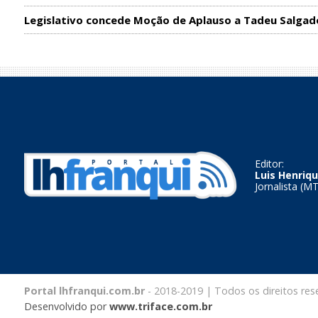
Legislativo concede Moção de Aplauso a Tadeu Salgad
Editor:
Luis Henriqu
Jornalista (M
Portal lhfranqui.com.br
- 2018-2019 | Todos os direitos res
Desenvolvido por
www.triface.com.br