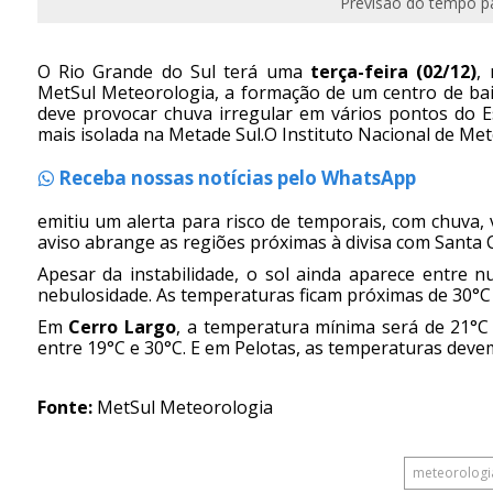
Previsão do tempo pa
O Rio Grande do Sul terá uma
terça-feira (02/12)
,
MetSul Meteorologia, a formação de um centro de baix
deve provocar chuva irregular em vários pontos do 
mais isolada na Metade Sul.O Instituto Nacional de Met
Receba nossas notícias pelo WhatsApp
emitiu um alerta para risco de temporais, com chuva,
aviso abrange as regiões próximas à divisa com Santa C
Apesar da instabilidade, o sol ainda aparece entre 
nebulosidade. As temperaturas ficam próximas de 30°C 
Em
Cerro Largo
, a temperatura mínima será de 21°C
entre 19°C e 30°C. E em Pelotas, as temperaturas devem
Fonte:
MetSul Meteorologia
meteorologi