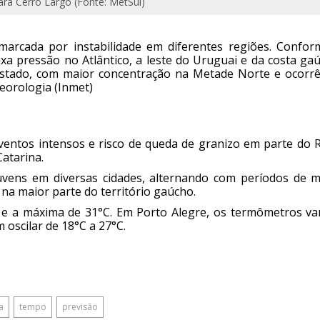
ra Cerro Largo (Fonte: MetSul)
 marcada por instabilidade em diferentes regiões. Confor
a pressão no Atlântico, a leste do Uruguai e da costa gaú
Estado, com maior concentração na Metade Norte e ocorrê
eorologia (Inmet)
 ventos intensos e risco de queda de granizo em parte do R
atarina.
nuvens em diversas cidades, alternando com períodos de m
na maior parte do território gaúcho.
 e a máxima de 31°C. Em Porto Alegre, os termômetros va
 oscilar de 18°C a 27°C.
a
tempo
previsão